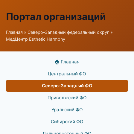
Портал организаций
Главная
»
Северо-Западный федеральный округ
»
МедЦентр Esthetic Harmony
🏠 Главная
Центральный ФО
Северо-Западный ФО
Приволжский ФО
Уральский ФО
Сибирский ФО
Дальневосточный ФО