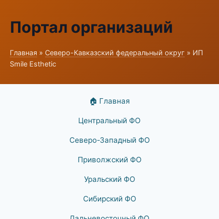
Портал организаций
Главная
»
Северо-Кавказский федеральный округ
» ИП
Smile Esthetic
🏠 Главная
Центральный ФО
Северо-Западный ФО
Приволжский ФО
Уральский ФО
Сибирский ФО
Дальневосточный ФО