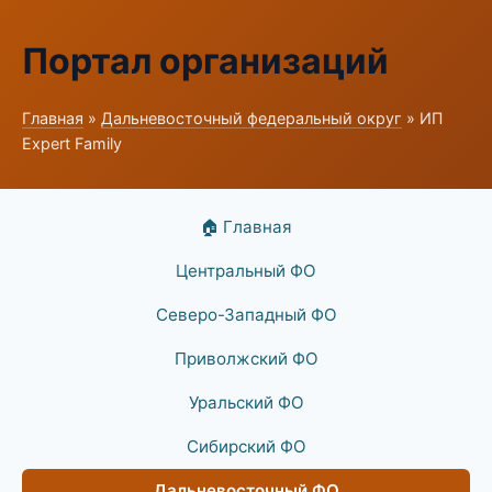
Портал организаций
Главная
»
Дальневосточный федеральный округ
» ИП
Expert Family
🏠 Главная
Центральный ФО
Северо-Западный ФО
Приволжский ФО
Уральский ФО
Сибирский ФО
Дальневосточный ФО