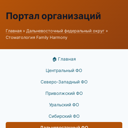
Портал организаций
Главная
»
Дальневосточный федеральный округ
»
Стоматология Family Harmony
🏠 Главная
Центральный ФО
Северо-Западный ФО
Приволжский ФО
Уральский ФО
Сибирский ФО
Дальневосточный ФО