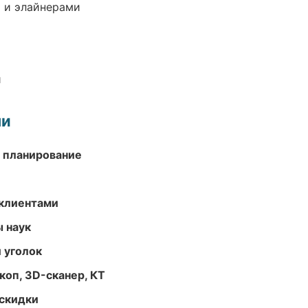
 и элайнерами
и
ми
 планирование
 клиентами
ы наук
 уголок
оп, 3D-сканер, КТ
скидки