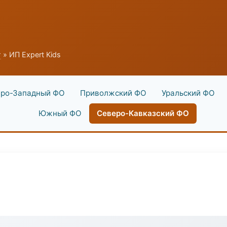
г
» ИП Expert Kids
ро-Западный ФО
Приволжский ФО
Уральский ФО
Южный ФО
Северо-Кавказский ФО