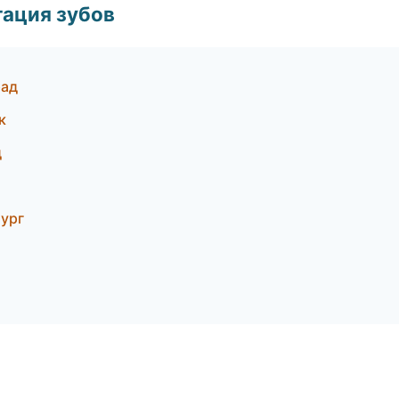
ация зубов
рад
к
д
бург