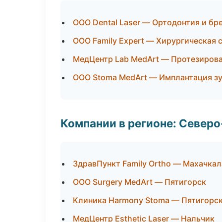
ООО Dental Laser — Ортодонтия и бр
ООО Family Expert — Хирургическая 
МедЦентр Lab MedArt — Протезиров
ООО Stoma MedArt — Имплантация з
Компании в регионе: Север
ЗдравПункт Family Ortho — Махачкал
ООО Surgery MedArt — Пятигорск
Клиника Harmony Stoma — Пятигорс
МедЦентр Esthetic Laser — Нальчик