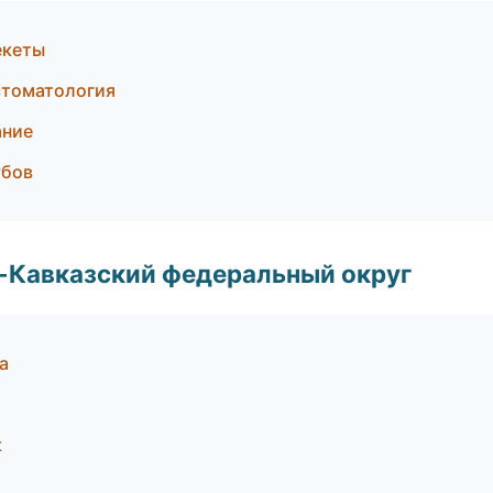
екеты
стоматология
ание
убов
о-Кавказский федеральный округ
а
к