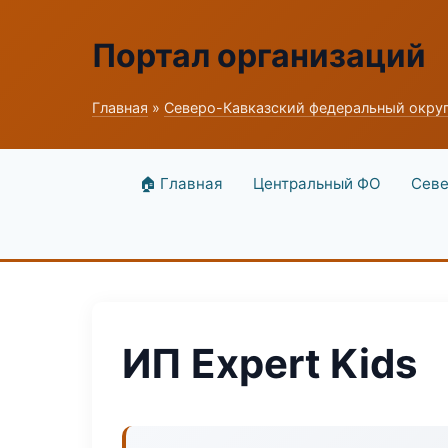
Портал организаций
Главная
»
Северо-Кавказский федеральный окру
🏠 Главная
Центральный ФО
Севе
ИП Expert Kids