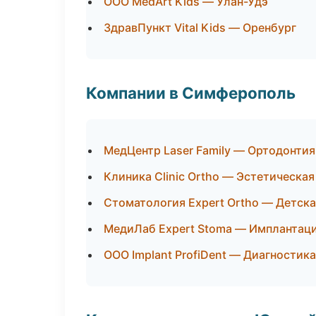
ООО MedArt Kids — Улан-Удэ
ЗдравПункт Vital Kids — Оренбург
Компании в Симферополь
МедЦентр Laser Family — Ортодонтия
Клиника Clinic Ortho — Эстетическа
Стоматология Expert Ortho — Детск
МедиЛаб Expert Stoma — Имплантаци
ООО Implant ProfiDent — Диагностика