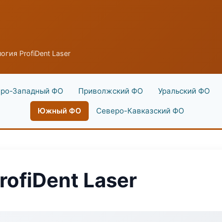
гия ProfiDent Laser
ро-Западный ФО
Приволжский ФО
Уральский ФО
Южный ФО
Северо-Кавказский ФО
ofiDent Laser