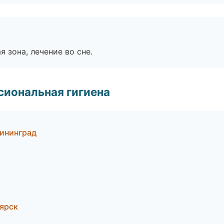
я зона, лечение во сне.
иональная гигиена
лининград
оярск