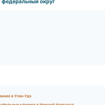
 федеральный округ
у
вание в Улан-Удэ
рофильные клиники в Нижний Новгород