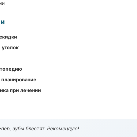
ми
ми
скидки
 уголок
ортопедию
 планирование
тика при лечении
пер, зубы блестят. Рекомендую!