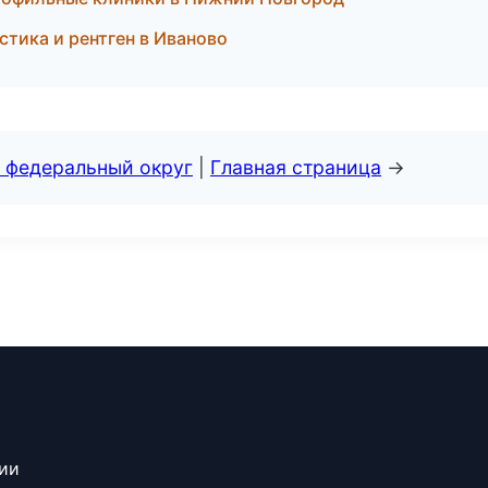
тика и рентген в Иваново
 федеральный округ
|
Главная страница
→
сии