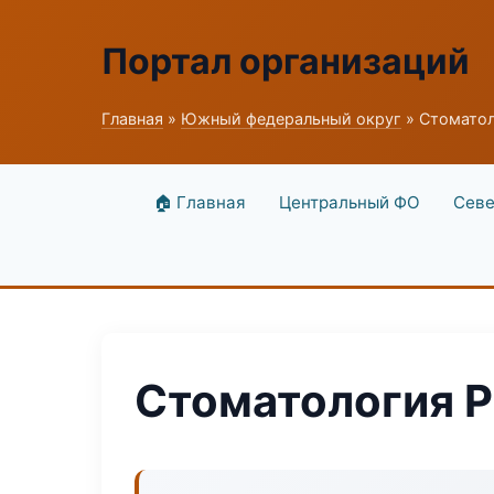
Портал организаций
Главная
»
Южный федеральный округ
» Стоматоло
🏠 Главная
Центральный ФО
Севе
Стоматология Pr