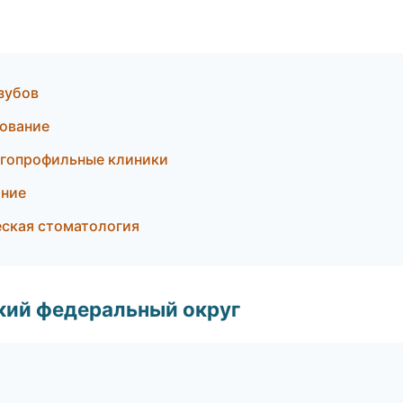
зубов
рование
ногопрофильные клиники
ание
еская стоматология
ский федеральный округ