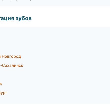
ация зубов
й Новгород
о-Сахалинск
к
бург