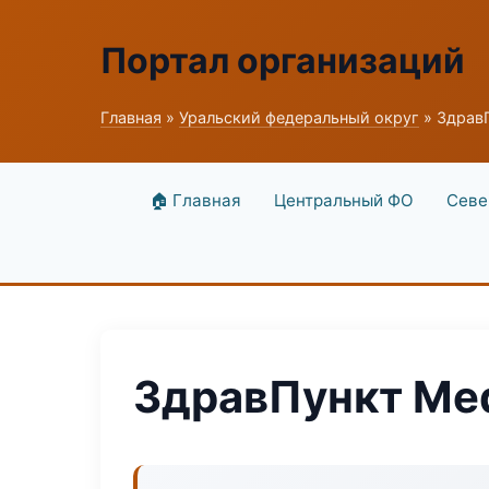
Портал организаций
Главная
»
Уральский федеральный округ
» Здрав
🏠 Главная
Центральный ФО
Севе
ЗдравПункт Me