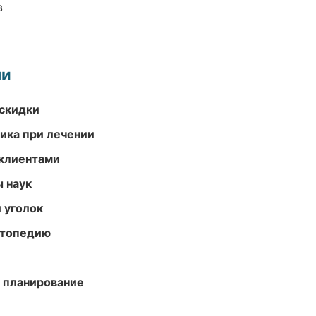
в
ми
скидки
тика при лечении
 клиентами
ы наук
 уголок
ортопедию
 планирование