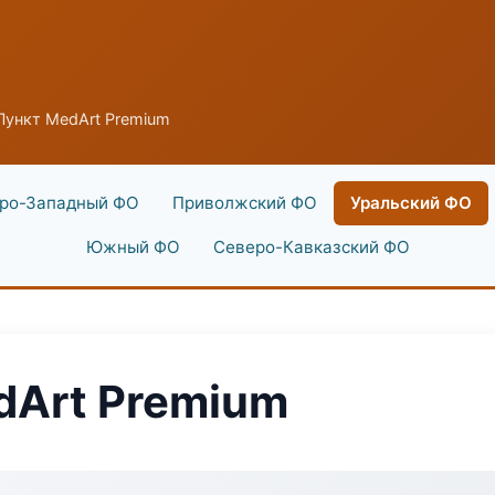
Пункт MedArt Premium
ро-Западный ФО
Приволжский ФО
Уральский ФО
Южный ФО
Северо-Кавказский ФО
dArt Premium