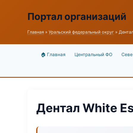
Портал организаций
Главная
»
Уральский федеральный округ
» Дентал
🏠 Главная
Центральный ФО
Севе
Дентал White Es