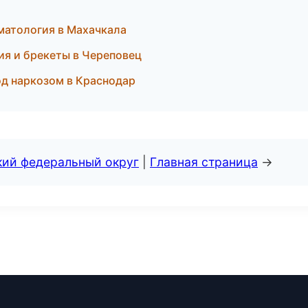
оматология в Махачкала
ия и брекеты в Череповец
од наркозом в Краснодар
кий федеральный округ
|
Главная страница
→