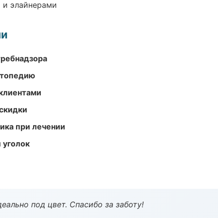
 и элайнерами
ми
требнадзора
ортопедию
 клиентами
скидки
тика при лечении
 уголок
еально под цвет. Спасибо за заботу!