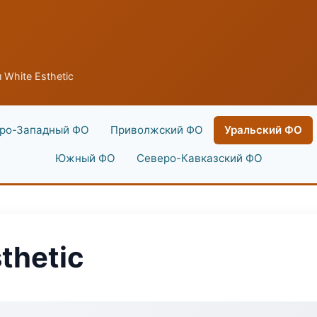
 White Esthetic
ро-Западный ФО
Приволжский ФО
Уральский ФО
Южный ФО
Северо-Кавказский ФО
thetic