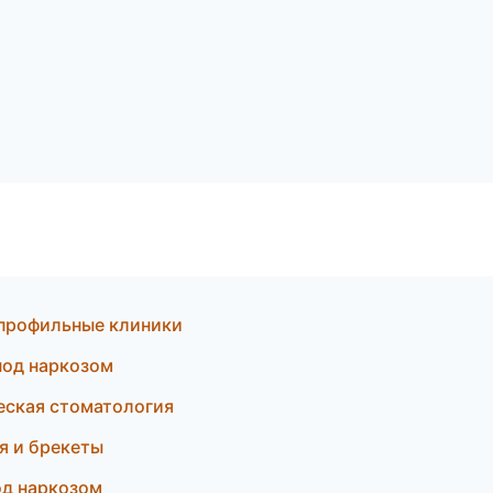
опрофильные клиники
под наркозом
еская стоматология
я и брекеты
од наркозом