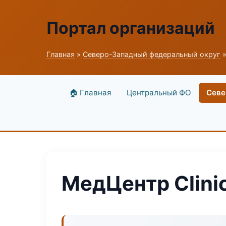
Портал организаций
Главная
»
Северо-Западный федеральный округ
»
🏠 Главная
Центральный ФО
Севе
МедЦентр Clinic