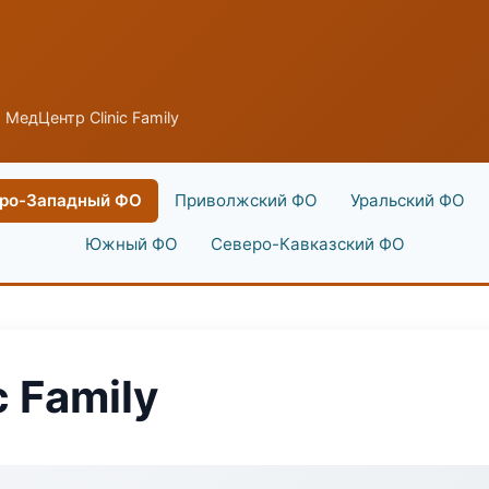
 МедЦентр Clinic Family
ро-Западный ФО
Приволжский ФО
Уральский ФО
Южный ФО
Северо-Кавказский ФО
 Family