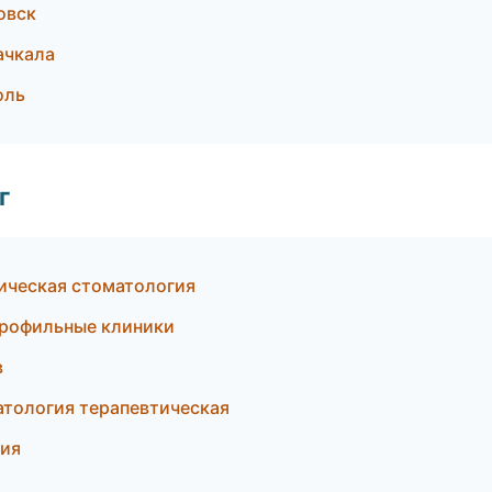
овск
ачкала
оль
г
тическая стоматология
профильные клиники
в
атология терапевтическая
гия