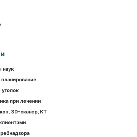
в
ми
ы наук
 планирование
 уголок
тика при лечении
оп, 3D-сканер, КТ
 клиентами
требнадзора