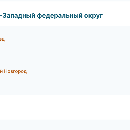
о-Западный федеральный округ
ец
ий Новгород