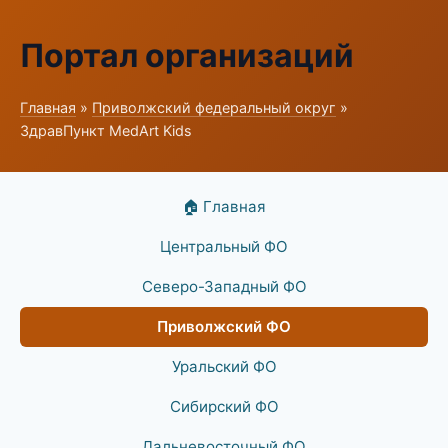
Портал организаций
Главная
»
Приволжский федеральный округ
»
ЗдравПункт MedArt Kids
🏠 Главная
Центральный ФО
Северо-Западный ФО
Приволжский ФО
Уральский ФО
Сибирский ФО
Дальневосточный ФО