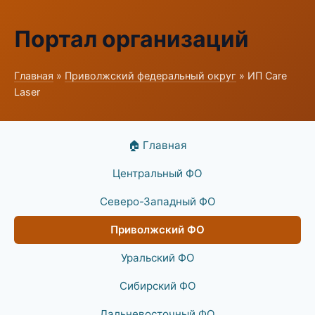
Портал организаций
Главная
»
Приволжский федеральный округ
» ИП Care
Laser
🏠 Главная
Центральный ФО
Северо-Западный ФО
Приволжский ФО
Уральский ФО
Сибирский ФО
Дальневосточный ФО