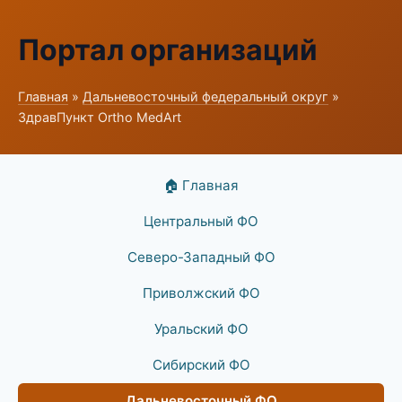
Портал организаций
Главная
»
Дальневосточный федеральный округ
»
ЗдравПункт Ortho MedArt
🏠 Главная
Центральный ФО
Северо-Западный ФО
Приволжский ФО
Уральский ФО
Сибирский ФО
Дальневосточный ФО