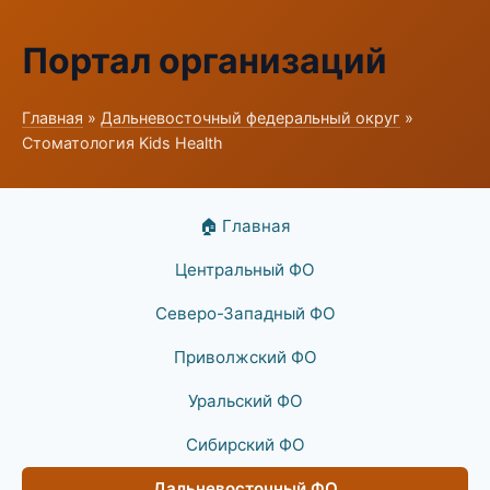
Портал организаций
Главная
»
Дальневосточный федеральный округ
»
Стоматология Kids Health
🏠 Главная
Центральный ФО
Северо-Западный ФО
Приволжский ФО
Уральский ФО
Сибирский ФО
Дальневосточный ФО