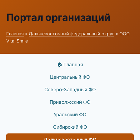
Портал организаций
Главная
»
Дальневосточный федеральный округ
» ООО
Vital Smile
🏠 Главная
Центральный ФО
Северо-Западный ФО
Приволжский ФО
Уральский ФО
Сибирский ФО
Дальневосточный ФО