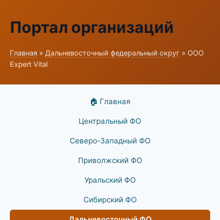
Портал организаций
Главная
»
Дальневосточный федеральный округ
» ООО
Expert Vital
🏠 Главная
Центральный ФО
Северо-Западный ФО
Приволжский ФО
Уральский ФО
Сибирский ФО
Дальневосточный ФО