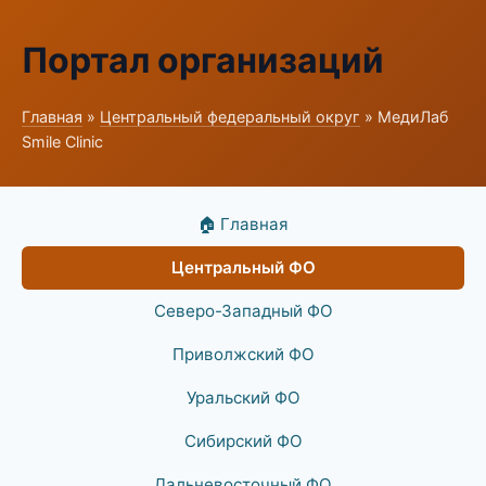
Портал организаций
Главная
»
Центральный федеральный округ
» МедиЛаб
Smile Clinic
🏠 Главная
Центральный ФО
Северо-Западный ФО
Приволжский ФО
Уральский ФО
Сибирский ФО
Дальневосточный ФО