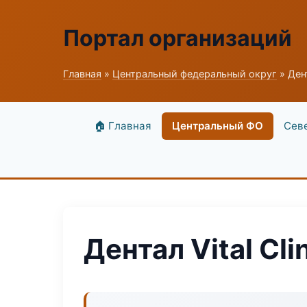
Портал организаций
Главная
»
Центральный федеральный округ
» Дент
🏠 Главная
Центральный ФО
Сев
Дентал Vital Cli