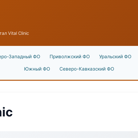
ал Vital Clinic
еро-Западный ФО
Приволжский ФО
Уральский ФО
Южный ФО
Северо-Кавказский ФО
nic