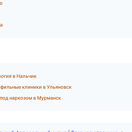
во
а
логия в Нальчик
офильные клиники в Ульяновск
 под наркозом в Мурманск