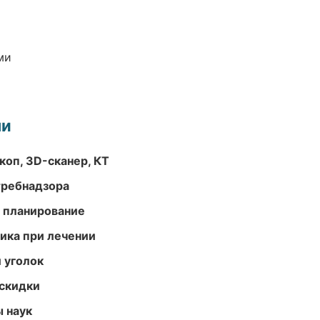
ми
ми
оп, 3D-сканер, КТ
требнадзора
 планирование
тика при лечении
 уголок
скидки
ы наук