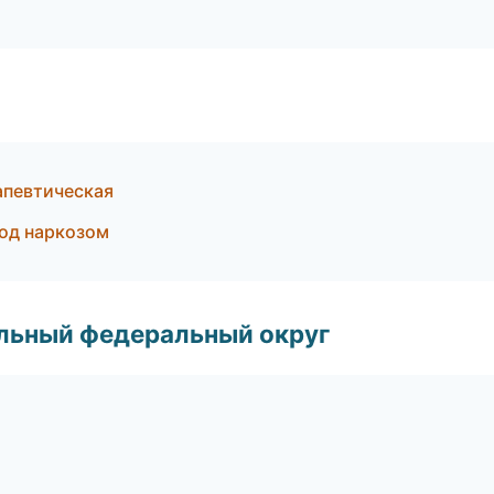
апевтическая
од наркозом
альный федеральный округ